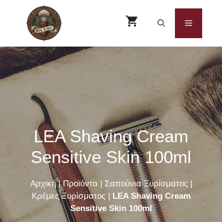
Μετάβαση
σε
Μενού
περιεχόμενο
LEA Shaving Cream
Sensitive Skin 100ml
Αρχική
|
Προϊόντα
|
Σαπούνια Ξυρίσματος
|
Κρέμες Ξυρίσματος
|
LEA Shaving Cream
Sensitive Skin 100ml