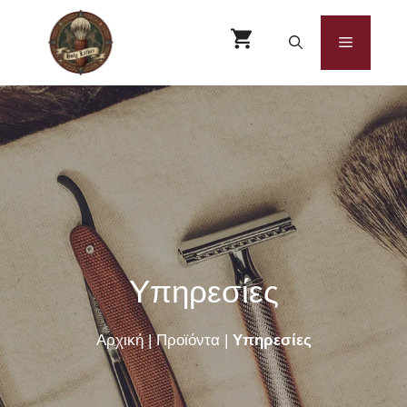
Μετάβαση
σε
Μενού
περιεχόμενο
Υπηρεσίες
Αρχική
|
Προϊόντα
|
Υπηρεσίες