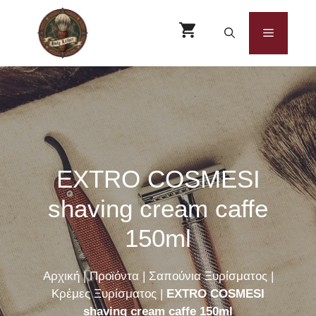
Μετάβαση
σε
Μενού
περιεχόμενο
EXTRO COSMESI
shaving cream caffe
150ml
Αρχική
|
Προϊόντα
|
Σαπούνια Ξυρίσματος
|
Κρέμες Ξυρίσματος
|
EXTRO COSMESI
shaving cream caffe 150ml