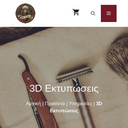
Μετάβαση
σε
Μενού
περιεχόμενο
3D Εκτυπώσεις
Αρχική
|
Προϊόντα
|
Υπηρεσίες
|
3D
Εκτυπώσεις