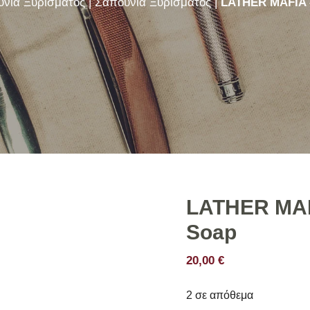
νια Ξυρίσματος
|
Σαπούνια Ξυρίσματος
|
LATHER MAFIA 
γου
Κρέμες Ξυρίσματος
ού
Σαπούνια Ξυρίσματος
ετικά
Σετ Ξυρίσματος
ου
Στικ Ξυρίσματος
LATHER MAF
Soap
20,00
€
2 σε απόθεμα