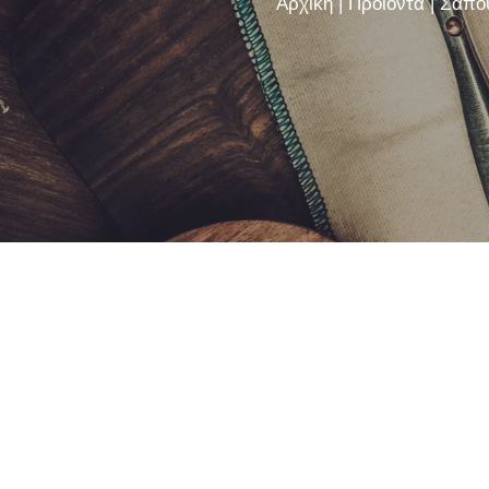
Αρχική
|
Προϊόντα
|
Σαπού
Αλό
Ασβ
Συνθ
Χοίρ