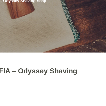
– Odyssey Shaving Soap
3D Εκτυπώσεις
Ακόνισμα Φαλτσετών
Μεταχειρισμένα Είδη
IA – Odyssey Shaving