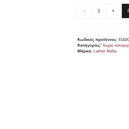
LATHER
MAFIA
-
Odyssey
Κωδικός προϊόντος:
ΕΙΔ0
Shaving
Κατηγορίες:
Χωρίς κατηγορ
Soap
Μάρκα:
Lather Mafia
ποσότητα