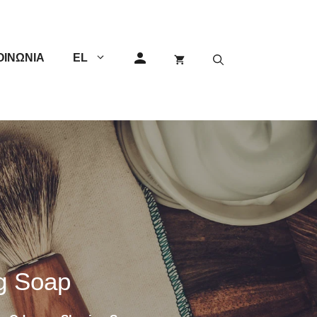
ΟΙΝΩΝΊΑ
EL
GEM
Άλλες
Διπλής Λεπίδας
Μονής Λεπίδας
Φαλτσέτες
g Soap