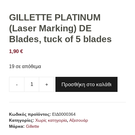
GILLETTE PLATINUM
(Laser Marking) DE
Blades, tuck of 5 blades
1,90
€
19 σε απόθεμα
Προσθήκη στο καλάθι
GILLETTE
PLATINUM
(Laser
Marking)
Κωδικός προϊόντος:
ΕΙΔ0000364
DE
Κατηγορίες:
Χωρίς κατηγορία
,
Αξεσουάρ
Blades,
Μάρκα:
Gillette
tuck