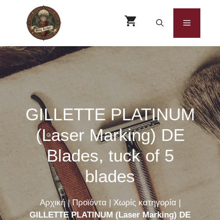
Μετάβαση
σε
Μενού
περιεχόμενο
GILLETTE PLATINUM
(Laser Marking) DE
Blades, tuck of 5
blades
Αρχική
|
Προϊόντα
|
Χωρίς κατηγορία
|
GILLETTE PLATINUM (Laser Marking) DE