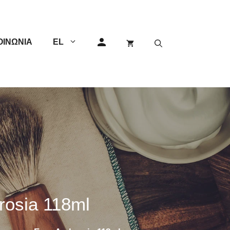
ΟΙΝΩΝΊΑ
EL
GEM
Άλλες
Διπλής Λεπίδας
Μονής Λεπίδας
Φαλτσέτες
osia 118ml