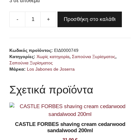
3 σε απόθεμα
Προσθήκη στο καλάθι
LOS
JABONES
de
JOSERRA
Κωδικός προϊόντος:
ΕΙΔ0000749
The
Κατηγορίες:
Χωρίς κατηγορία
,
Σαπούνια Ξυρίσματος
,
Witcher
Σαπούνια Ξυρίσματος
Shaving
Μάρκα:
Los Jabones de Joserra
Soap
ποσότητα
Σχετικά προϊόντα
CASTLE FORBES shaving cream cedarwood
sandalwood 200ml
31,00
€