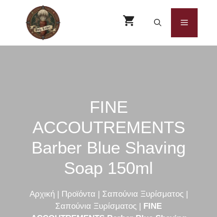
Μετάβαση
σε
Μενού
περιεχόμενο
FINE
ACCOUTREMENTS
Barber Blue Shaving
Soap 150ml
Αρχική
|
Προϊόντα
|
Σαπούνια Ξυρίσματος
|
Σαπούνια Ξυρίσματος
|
FINE