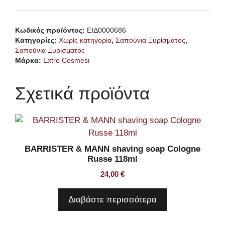
shaving
soap
Κωδικός προϊόντος:
ΕΙΔ0000686
Terra
Κατηγορίες:
Χωρίς κατηγορία
,
Σαπούνια Ξυρίσματος
,
degli
Σαπούνια Ξυρίσματος
Dei
Μάρκα:
Extro Cosmesi
1927
150ml
Σχετικά προϊόντα
ποσότητα
BARRISTER & MANN shaving soap Cologne
Russe 118ml
24,00
€
Διαβάστε περισσότερα