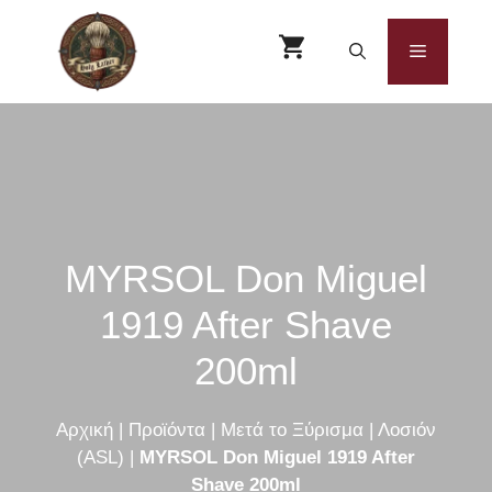
Μετάβαση
σε
Μενού
περιεχόμενο
MYRSOL Don Miguel
1919 After Shave
200ml
Αρχική
|
Προϊόντα
|
Μετά το Ξύρισμα
|
Λοσιόν
(ASL)
|
MYRSOL Don Miguel 1919 After
Shave 200ml