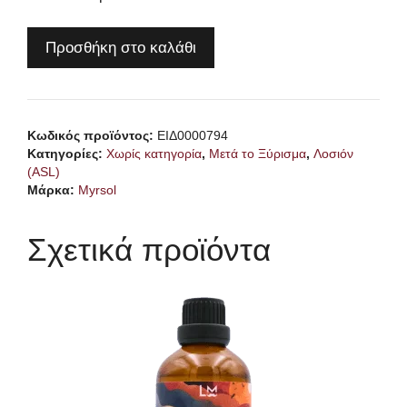
MYRSOL
Προσθήκη στο καλάθι
Don
Miguel
1919
After
Κωδικός προϊόντος:
ΕΙΔ0000794
Shave
Κατηγορίες:
Χωρίς κατηγορία
,
Μετά το Ξύρισμα
,
Λοσιόν
200ml
(ASL)
Μάρκα:
Myrsol
ποσότητα
Σχετικά προϊόντα