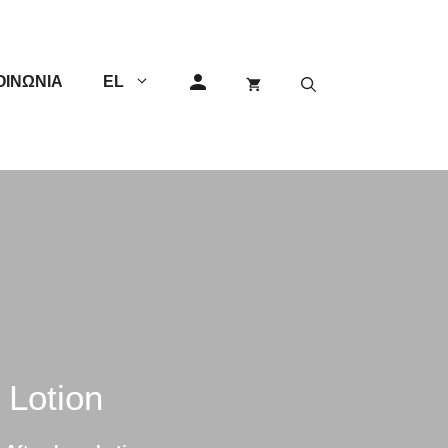
ΟΙΝΩΝΊΑ
EL
GEM
Άλλες
Διπλής Λεπίδας
Μονής Λεπίδας
Φαλτσέτες
Lotion