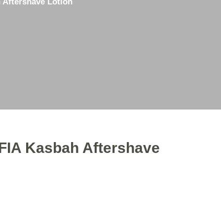
Aftershave Lotion
3D Εκτυπώσεις
Ακόνισμα Φαλτσετών
Μεταχειρισμένα Είδη
IA Kasbah Aftershave