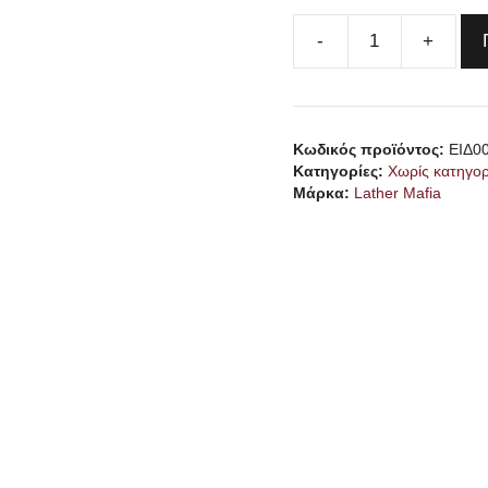
LATHER
MAFIA
Kasbah
Aftershave
Κωδικός προϊόντος:
ΕΙΔ0
Lotion
Κατηγορίες:
Χωρίς κατηγορ
ποσότητα
Μάρκα:
Lather Mafia