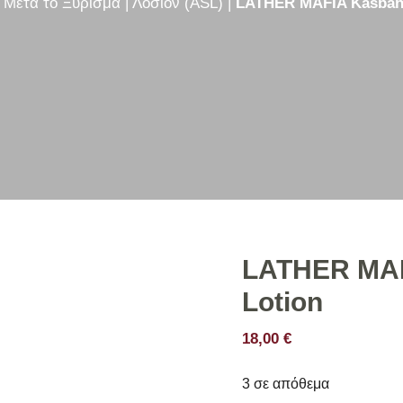
|
Μετά το Ξύρισμα
|
Λοσιόν (ASL)
|
LATHER MAFIA Kasbah 
γου
Κρέμες Ξυρίσματος
ού
Σαπούνια Ξυρίσματος
ετικά
Σετ Ξυρίσματος
ου
Στικ Ξυρίσματος
LATHER MAF
Lotion
18,00
€
3 σε απόθεμα